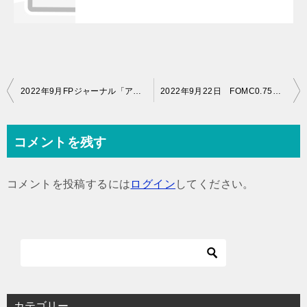
投
2022年9月FPジャーナル「アクティブ運用の投資信託を選ぶことの意義」を読んで。
2022年9月22日 FOMC0.75%の利上げで・・もし日本の金融緩和が終わったらどうなる？
稿
ナ
コメントを残す
ビ
ゲ
コメントを投稿するには
ログイン
してください。
ー
シ
ョ
ン
カテゴリー