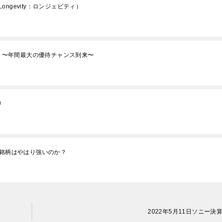
ngevity：ロンジェビティ）
報 〜年間最大の優待チャンス到来〜
り
当銘柄はやはり強いのか？
2022年5月11日ソニー決