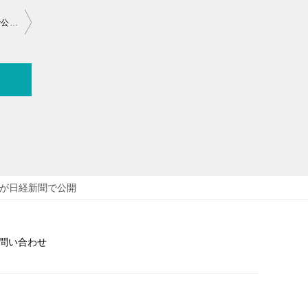
【有料会員様向け】速報分析：高市内閣 指示書全文が日経電子版で公開
書が日経新聞で公開
問い合わせ