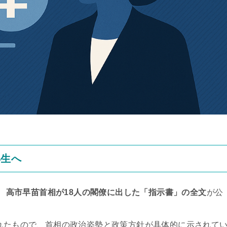
再生へ
、
高市早苗首相が18人の閣僚に出した「指示書」の全文
が公
されたもので、首相の政治姿勢と政策方針が具体的に示されて