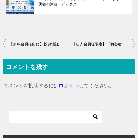
医療の注目トピックス
投
【無料会員様向け】投資信託最新動向 昨年人気のファンドが大苦戦！？年初から20%以上下落した理由とは？
【法人会員様限定】「初心者のための金融知識」勉強会の録画を公開いたします
稿
ナ
コメントを残す
ビ
ゲ
コメントを投稿するには
ログイン
してください。
ー
シ
ョ
ン