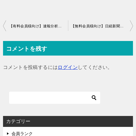
投
【有料会員様向け】速報分析：高市内閣 指示書全文が日経電子版で公開
【無料会員様向け】日経新聞の年初予想は当たっていたのか？
稿
ナ
コメントを残す
ビ
ゲ
コメントを投稿するには
ログイン
してください。
ー
シ
ョ
ン
カテゴリー
会員ランク