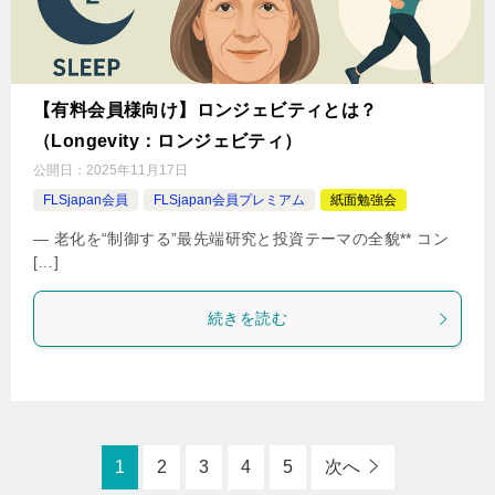
【有料会員様向け】ロンジェビティとは？
（Longevity：ロンジェビティ）
公開日：
2025年11月17日
FLSjapan会員
FLSjapan会員プレミアム
紙面勉強会
― 老化を“制御する”最先端研究と投資テーマの全貌** コン
[…]
続きを読む
1
2
3
4
5
次へ